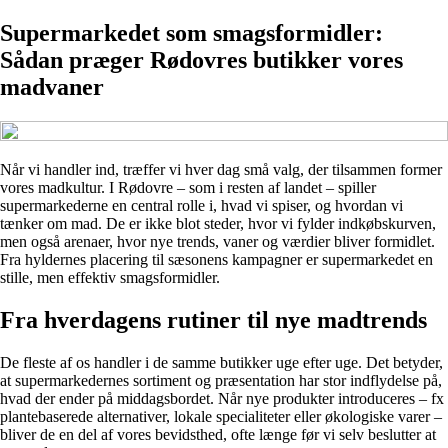
Supermarkedet som smagsformidler:
Sådan præger Rødovres butikker vores
madvaner
Når vi handler ind, træffer vi hver dag små valg, der tilsammen former
vores madkultur. I Rødovre – som i resten af landet – spiller
supermarkederne en central rolle i, hvad vi spiser, og hvordan vi
tænker om mad. De er ikke blot steder, hvor vi fylder indkøbskurven,
men også arenaer, hvor nye trends, vaner og værdier bliver formidlet.
Fra hyldernes placering til sæsonens kampagner er supermarkedet en
stille, men effektiv smagsformidler.
Fra hverdagens rutiner til nye madtrends
De fleste af os handler i de samme butikker uge efter uge. Det betyder,
at supermarkedernes sortiment og præsentation har stor indflydelse på,
hvad der ender på middagsbordet. Når nye produkter introduceres – fx
plantebaserede alternativer, lokale specialiteter eller økologiske varer –
bliver de en del af vores bevidsthed, ofte længe før vi selv beslutter at