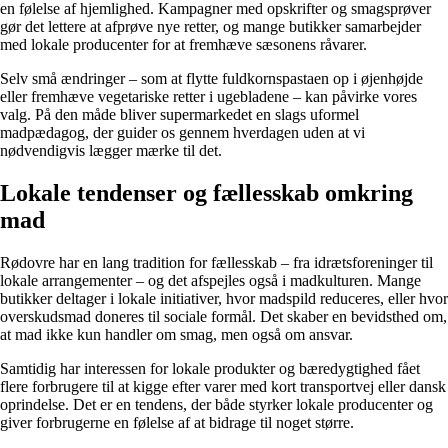
en følelse af hjemlighed. Kampagner med opskrifter og smagsprøver
gør det lettere at afprøve nye retter, og mange butikker samarbejder
med lokale producenter for at fremhæve sæsonens råvarer.
Selv små ændringer – som at flytte fuldkornspastaen op i øjenhøjde
eller fremhæve vegetariske retter i ugebladene – kan påvirke vores
valg. På den måde bliver supermarkedet en slags uformel
madpædagog, der guider os gennem hverdagen uden at vi
nødvendigvis lægger mærke til det.
Lokale tendenser og fællesskab omkring
mad
Rødovre har en lang tradition for fællesskab – fra idrætsforeninger til
lokale arrangementer – og det afspejles også i madkulturen. Mange
butikker deltager i lokale initiativer, hvor madspild reduceres, eller hvor
overskudsmad doneres til sociale formål. Det skaber en bevidsthed om,
at mad ikke kun handler om smag, men også om ansvar.
Samtidig har interessen for lokale produkter og bæredygtighed fået
flere forbrugere til at kigge efter varer med kort transportvej eller dansk
oprindelse. Det er en tendens, der både styrker lokale producenter og
giver forbrugerne en følelse af at bidrage til noget større.