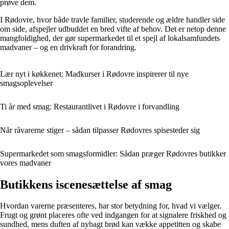
prøve dem.
I Rødovre, hvor både travle familier, studerende og ældre handler side
om side, afspejler udbuddet en bred vifte af behov. Det er netop denne
mangfoldighed, der gør supermarkedet til et spejl af lokalsamfundets
madvaner – og en drivkraft for forandring.
Lær nyt i køkkenet: Madkurser i Rødovre inspirerer til nye
smagsoplevelser
Ti år med smag: Restaurantlivet i Rødovre i forvandling
Når råvarerne stiger – sådan tilpasser Rødovres spisesteder sig
Supermarkedet som smagsformidler: Sådan præger Rødovres butikker
vores madvaner
Butikkens iscenesættelse af smag
Hvordan varerne præsenteres, har stor betydning for, hvad vi vælger.
Frugt og grønt placeres ofte ved indgangen for at signalere friskhed og
sundhed, mens duften af nybagt brød kan vække appetitten og skabe