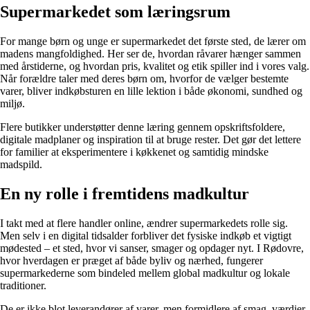
Supermarkedet som læringsrum
For mange børn og unge er supermarkedet det første sted, de lærer om
madens mangfoldighed. Her ser de, hvordan råvarer hænger sammen
med årstiderne, og hvordan pris, kvalitet og etik spiller ind i vores valg.
Når forældre taler med deres børn om, hvorfor de vælger bestemte
varer, bliver indkøbsturen en lille lektion i både økonomi, sundhed og
miljø.
Flere butikker understøtter denne læring gennem opskriftsfoldere,
digitale madplaner og inspiration til at bruge rester. Det gør det lettere
for familier at eksperimentere i køkkenet og samtidig mindske
madspild.
En ny rolle i fremtidens madkultur
I takt med at flere handler online, ændrer supermarkedets rolle sig.
Men selv i en digital tidsalder forbliver det fysiske indkøb et vigtigt
mødested – et sted, hvor vi sanser, smager og opdager nyt. I Rødovre,
hvor hverdagen er præget af både byliv og nærhed, fungerer
supermarkederne som bindeled mellem global madkultur og lokale
traditioner.
De er ikke blot leverandører af varer, men formidlere af smag, værdier