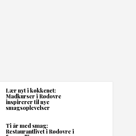
Lær nyt i køkkenet:
Madkurser i Rødovre
inspirerer til nye
smagsoplevelser
Ti år med smag:
Restaurantlivet i Rødovre i