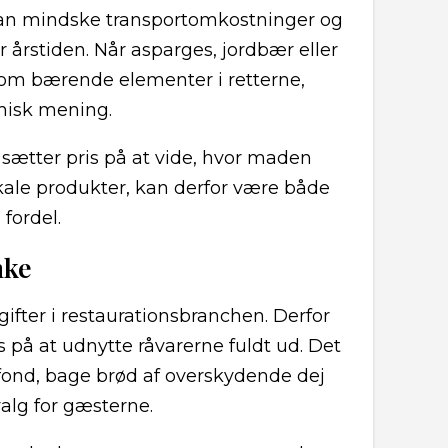
 kan mindske transportomkostninger og
er årstiden. Når asparges, jordbær eller
som bærende elementer i retterne,
misk mening.
sætter pris på at vide, hvor maden
kale produkter, kan derfor være både
fordel.
nke
gifter i restaurationsbranchen. Derfor
 på at udnytte råvarerne fuldt ud. Det
 fond, bage brød af overskydende dej
valg for gæsterne.