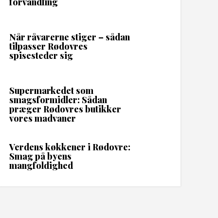
forvandling
Når råvarerne stiger – sådan
tilpasser Rødovres
spisesteder sig
Supermarkedet som
smagsformidler: Sådan
præger Rødovres butikker
vores madvaner
Verdens køkkener i Rødovre:
Smag på byens
mangfoldighed