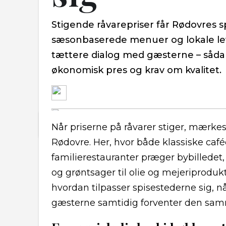
Stigende råvarepriser får Rødovres sp
sæsonbaserede menuer og lokale lev
tættere dialog med gæsterne – sådan
økonomisk pres og krav om kvalitet.
Når priserne på råvarer stiger, mærkes
Rødovre. Her, hvor både klassiske caf
familierestauranter præger bybilledet, 
og grøntsager til olie og mejeriprodu
hvordan tilpasser spisestederne sig, n
gæsterne samtidig forventer den sam