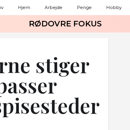
iv
Hjem
Arbejde
Penge
Hobby
RØDOVRE FOKUS
rne stiger
lpasser
pisesteder