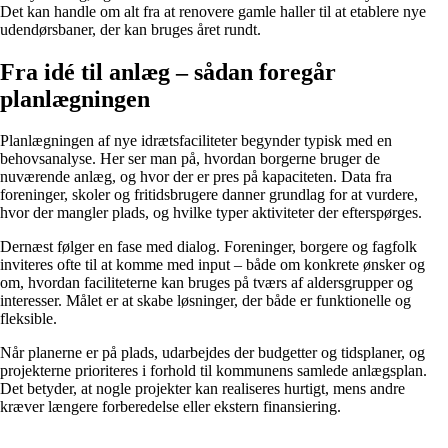
Det kan handle om alt fra at renovere gamle haller til at etablere nye
udendørsbaner, der kan bruges året rundt.
Fra idé til anlæg – sådan foregår
planlægningen
Planlægningen af nye idrætsfaciliteter begynder typisk med en
behovsanalyse. Her ser man på, hvordan borgerne bruger de
nuværende anlæg, og hvor der er pres på kapaciteten. Data fra
foreninger, skoler og fritidsbrugere danner grundlag for at vurdere,
hvor der mangler plads, og hvilke typer aktiviteter der efterspørges.
Dernæst følger en fase med dialog. Foreninger, borgere og fagfolk
inviteres ofte til at komme med input – både om konkrete ønsker og
om, hvordan faciliteterne kan bruges på tværs af aldersgrupper og
interesser. Målet er at skabe løsninger, der både er funktionelle og
fleksible.
Når planerne er på plads, udarbejdes der budgetter og tidsplaner, og
projekterne prioriteres i forhold til kommunens samlede anlægsplan.
Det betyder, at nogle projekter kan realiseres hurtigt, mens andre
kræver længere forberedelse eller ekstern finansiering.