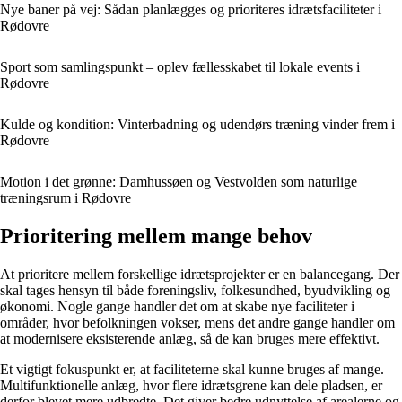
Nye baner på vej: Sådan planlægges og prioriteres idrætsfaciliteter i
Rødovre
Sport som samlingspunkt – oplev fællesskabet til lokale events i
Rødovre
Kulde og kondition: Vinterbadning og udendørs træning vinder frem i
Rødovre
Motion i det grønne: Damhussøen og Vestvolden som naturlige
træningsrum i Rødovre
Prioritering mellem mange behov
At prioritere mellem forskellige idrætsprojekter er en balancegang. Der
skal tages hensyn til både foreningsliv, folkesundhed, byudvikling og
økonomi. Nogle gange handler det om at skabe nye faciliteter i
områder, hvor befolkningen vokser, mens det andre gange handler om
at modernisere eksisterende anlæg, så de kan bruges mere effektivt.
Et vigtigt fokuspunkt er, at faciliteterne skal kunne bruges af mange.
Multifunktionelle anlæg, hvor flere idrætsgrene kan dele pladsen, er
derfor blevet mere udbredte. Det giver bedre udnyttelse af arealerne og