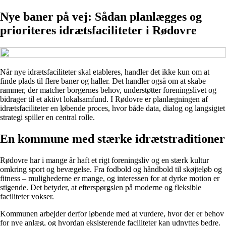
Nye baner på vej: Sådan planlægges og
prioriteres idrætsfaciliteter i Rødovre
Når nye idrætsfaciliteter skal etableres, handler det ikke kun om at
finde plads til flere baner og haller. Det handler også om at skabe
rammer, der matcher borgernes behov, understøtter foreningslivet og
bidrager til et aktivt lokalsamfund. I Rødovre er planlægningen af
idrætsfaciliteter en løbende proces, hvor både data, dialog og langsigtet
strategi spiller en central rolle.
En kommune med stærke idrætstraditioner
Rødovre har i mange år haft et rigt foreningsliv og en stærk kultur
omkring sport og bevægelse. Fra fodbold og håndbold til skøjteløb og
fitness – mulighederne er mange, og interessen for at dyrke motion er
stigende. Det betyder, at efterspørgslen på moderne og fleksible
faciliteter vokser.
Kommunen arbejder derfor løbende med at vurdere, hvor der er behov
for nye anlæg, og hvordan eksisterende faciliteter kan udnyttes bedre.