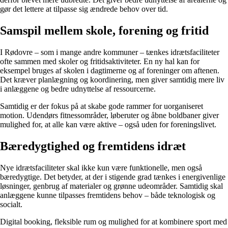
gør det lettere at tilpasse sig ændrede behov over tid.
Samspil mellem skole, forening og fritid
I Rødovre – som i mange andre kommuner – tænkes idrætsfaciliteter
ofte sammen med skoler og fritidsaktiviteter. En ny hal kan for
eksempel bruges af skolen i dagtimerne og af foreninger om aftenen.
Det kræver planlægning og koordinering, men giver samtidig mere liv
i anlæggene og bedre udnyttelse af ressourcerne.
Samtidig er der fokus på at skabe gode rammer for uorganiseret
motion. Udendørs fitnessområder, løberuter og åbne boldbaner giver
mulighed for, at alle kan være aktive – også uden for foreningslivet.
Bæredygtighed og fremtidens idræt
Nye idrætsfaciliteter skal ikke kun være funktionelle, men også
bæredygtige. Det betyder, at der i stigende grad tænkes i energivenlige
løsninger, genbrug af materialer og grønne udeområder. Samtidig skal
anlæggene kunne tilpasses fremtidens behov – både teknologisk og
socialt.
Digital booking, fleksible rum og mulighed for at kombinere sport med