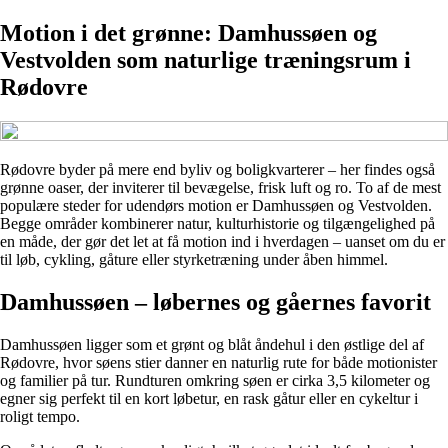
Motion i det grønne: Damhussøen og
Vestvolden som naturlige træningsrum i
Rødovre
Rødovre byder på mere end byliv og boligkvarterer – her findes også
grønne oaser, der inviterer til bevægelse, frisk luft og ro. To af de mest
populære steder for udendørs motion er Damhussøen og Vestvolden.
Begge områder kombinerer natur, kulturhistorie og tilgængelighed på
en måde, der gør det let at få motion ind i hverdagen – uanset om du er
til løb, cykling, gåture eller styrketræning under åben himmel.
Damhussøen – løbernes og gåernes favorit
Damhussøen ligger som et grønt og blåt åndehul i den østlige del af
Rødovre, hvor søens stier danner en naturlig rute for både motionister
og familier på tur. Rundturen omkring søen er cirka 3,5 kilometer og
egner sig perfekt til en kort løbetur, en rask gåtur eller en cykeltur i
roligt tempo.