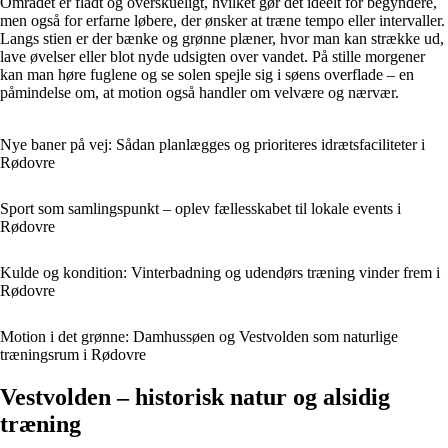
Området er fladt og overskueligt, hvilket gør det ideelt for begyndere,
men også for erfarne løbere, der ønsker at træne tempo eller intervaller.
Langs stien er der bænke og grønne plæner, hvor man kan strække ud,
lave øvelser eller blot nyde udsigten over vandet. På stille morgener
kan man høre fuglene og se solen spejle sig i søens overflade – en
påmindelse om, at motion også handler om velvære og nærvær.
Nye baner på vej: Sådan planlægges og prioriteres idrætsfaciliteter i
Rødovre
Sport som samlingspunkt – oplev fællesskabet til lokale events i
Rødovre
Kulde og kondition: Vinterbadning og udendørs træning vinder frem i
Rødovre
Motion i det grønne: Damhussøen og Vestvolden som naturlige
træningsrum i Rødovre
Vestvolden – historisk natur og alsidig
træning