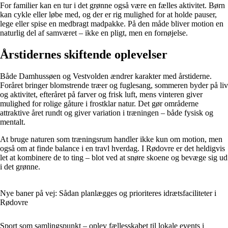
For familier kan en tur i det grønne også være en fælles aktivitet. Børn
kan cykle eller løbe med, og der er rig mulighed for at holde pauser,
lege eller spise en medbragt madpakke. På den måde bliver motion en
naturlig del af samværet – ikke en pligt, men en fornøjelse.
Årstidernes skiftende oplevelser
Både Damhussøen og Vestvolden ændrer karakter med årstiderne.
Foråret bringer blomstrende træer og fuglesang, sommeren byder på liv
og aktivitet, efteråret på farver og frisk luft, mens vinteren giver
mulighed for rolige gåture i frostklar natur. Det gør områderne
attraktive året rundt og giver variation i træningen – både fysisk og
mentalt.
At bruge naturen som træningsrum handler ikke kun om motion, men
også om at finde balance i en travl hverdag. I Rødovre er det heldigvis
let at kombinere de to ting – blot ved at snøre skoene og bevæge sig ud
i det grønne.
Nye baner på vej: Sådan planlægges og prioriteres idrætsfaciliteter i
Rødovre
Sport som samlingspunkt – oplev fællesskabet til lokale events i