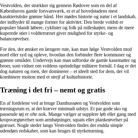
Vestvolden, der strækker sig gennem Rødovre som en del af
Københavns gamle forsvarsværk, er et af hovedstadens mest
karakteristiske grønne bånd. Her mødes historie og natur i et landskab,
der indbyder til mange former for aktivitet. Den brede voldsti er
populær blandt løbere, cyklister og folk på rulleskøjter, mens de mere
kuperede stier i voldterrænet giver mulighed for styrke- og
balanceøvelser.
For den, der ønsker en længere rute, kan man følge Vestvolden mod
nord eller syd og opleve, hvordan den forbinder flere kommuner og
grønne områder. Undervejs kan man udforske de gamle kasematter og
broer, som vidner om voldens oprindelige militære formål. I dag er det
dog naturen og roen, der dominerer – et ideelt sted for dem, der vil
kombinere motion med et strejf af kulturhistorie.
Træning i det fri – nemt og gratis
En af fordelene ved at bruge Damhussøen og Vestvolden som
træningsrum er, at det kræver minimalt udstyr. Et par gode sko og
passende tøj er ofte nok. Mange vælger at supplere løb eller gang med
kropsvægtøvelser som armbøjninger, squats eller plankeøvelser på
græsset. Nogle steder langs Vestvolden findes der endda simple
udendørs redskaber, som kan bruges til styrketræning.