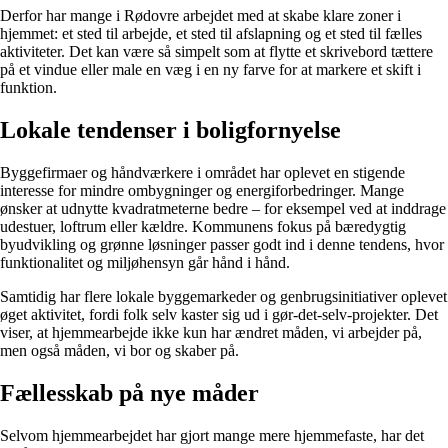
Derfor har mange i Rødovre arbejdet med at skabe klare zoner i
hjemmet: et sted til arbejde, et sted til afslapning og et sted til fælles
aktiviteter. Det kan være så simpelt som at flytte et skrivebord tættere
på et vindue eller male en væg i en ny farve for at markere et skift i
funktion.
Lokale tendenser i boligfornyelse
Byggefirmaer og håndværkere i området har oplevet en stigende
interesse for mindre ombygninger og energiforbedringer. Mange
ønsker at udnytte kvadratmeterne bedre – for eksempel ved at inddrage
udestuer, loftrum eller kældre. Kommunens fokus på bæredygtig
byudvikling og grønne løsninger passer godt ind i denne tendens, hvor
funktionalitet og miljøhensyn går hånd i hånd.
Samtidig har flere lokale byggemarkeder og genbrugsinitiativer oplevet
øget aktivitet, fordi folk selv kaster sig ud i gør-det-selv-projekter. Det
viser, at hjemmearbejde ikke kun har ændret måden, vi arbejder på,
men også måden, vi bor og skaber på.
Fællesskab på nye måder
Selvom hjemmearbejdet har gjort mange mere hjemmefaste, har det