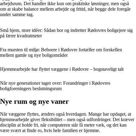
arbejdsrum. Det handler ikke kun om praktiske løsninger, men også
om at skabe balance mellem arbejde og fritid, når begge dele foregår
under samme tag.
Små hjem, store idéer: Sådan bor og indretter Rødovres boligejere sig
på færre kvadratmeter
Fra mursten til miljø: Beboere i Rødovre fortæller om forskellen
mellem gamle og nye boligområder
Hjemmearbejde har flyttet væggene i Rødovre – bogstaveligt talt
Når nye generationer tager over: Forandringer i Rødovres
boligforeningers beslutningsrum
Nye rum og nye vaner
Når væggene flyttes, ændres også hverdagen. Mange har opdaget, at
hjemmearbejde giver fleksibilitet – men også udfordringer. Det kræver
disciplin at holde fri, når computeren står få meter væk, og det kan
være svært at finde ro, hvis hele familien er hjemme.