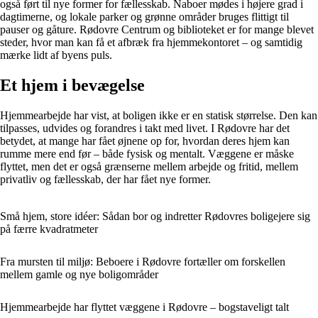
også ført til nye former for fællesskab. Naboer mødes i højere grad i
dagtimerne, og lokale parker og grønne områder bruges flittigt til
pauser og gåture. Rødovre Centrum og biblioteket er for mange blevet
steder, hvor man kan få et afbræk fra hjemmekontoret – og samtidig
mærke lidt af byens puls.
Et hjem i bevægelse
Hjemmearbejde har vist, at boligen ikke er en statisk størrelse. Den kan
tilpasses, udvides og forandres i takt med livet. I Rødovre har det
betydet, at mange har fået øjnene op for, hvordan deres hjem kan
rumme mere end før – både fysisk og mentalt. Væggene er måske
flyttet, men det er også grænserne mellem arbejde og fritid, mellem
privatliv og fællesskab, der har fået nye former.
Små hjem, store idéer: Sådan bor og indretter Rødovres boligejere sig
på færre kvadratmeter
Fra mursten til miljø: Beboere i Rødovre fortæller om forskellen
mellem gamle og nye boligområder
Hjemmearbejde har flyttet væggene i Rødovre – bogstaveligt talt