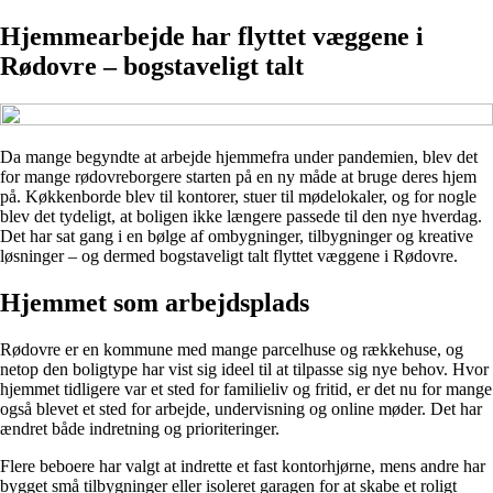
Hjemmearbejde har flyttet væggene i
Rødovre – bogstaveligt talt
Da mange begyndte at arbejde hjemmefra under pandemien, blev det
for mange rødovreborgere starten på en ny måde at bruge deres hjem
på. Køkkenborde blev til kontorer, stuer til mødelokaler, og for nogle
blev det tydeligt, at boligen ikke længere passede til den nye hverdag.
Det har sat gang i en bølge af ombygninger, tilbygninger og kreative
løsninger – og dermed bogstaveligt talt flyttet væggene i Rødovre.
Hjemmet som arbejdsplads
Rødovre er en kommune med mange parcelhuse og rækkehuse, og
netop den boligtype har vist sig ideel til at tilpasse sig nye behov. Hvor
hjemmet tidligere var et sted for familieliv og fritid, er det nu for mange
også blevet et sted for arbejde, undervisning og online møder. Det har
ændret både indretning og prioriteringer.
Flere beboere har valgt at indrette et fast kontorhjørne, mens andre har
bygget små tilbygninger eller isoleret garagen for at skabe et roligt