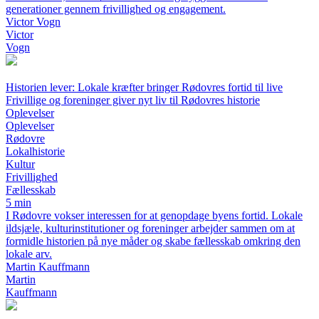
generationer gennem frivillighed og engagement.
Victor Vogn
Victor
Vogn
Historien lever: Lokale kræfter bringer Rødovres fortid til live
Frivillige og foreninger giver nyt liv til Rødovres historie
Oplevelser
Oplevelser
Rødovre
Lokalhistorie
Kultur
Frivillighed
Fællesskab
5 min
I Rødovre vokser interessen for at genopdage byens fortid. Lokale
ildsjæle, kulturinstitutioner og foreninger arbejder sammen om at
formidle historien på nye måder og skabe fællesskab omkring den
lokale arv.
Martin Kauffmann
Martin
Kauffmann