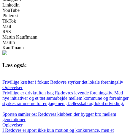
LinkedIn
YouTube
Pinterest
TikTok
Mail
RSS
Martin Kauffmann
Martin
Kauffmann
Læs også:
Frivillige kræfter i fokus: Rødovre styrker det lokale foreningsliv
Oplevelser
Frivillige er drivkraften bag Rødovres levende foreningsliv. Med
nye initiativer og et tæt samarbejde mellem kommune og foreninger
styrkes rammerne for engagement, fællesskab og lokal udvikling.
Sporten samler os: Rødovres klubber, der bygger bro mellem
generationer
Oplevelser
I Rødovre er sport ikke kun motion og konkurrence, men et