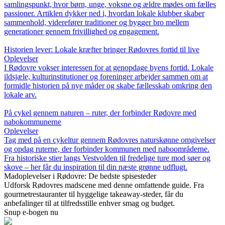
samlingspunkt, hvor børn, unge, voksne og ældre mødes om fælles
passioner. Artiklen dykker ned i, hvordan lokale klubber skaber
sammenhold, viderefører traditioner og bygger bro mellem
generationer gennem frivillighed og engagement.
Historien lever: Lokale kræfter bringer Rødovres fortid til live
Oplevelser
I Rødovre vokser interessen for at genopdage byens fortid. Lokale
ildsjæle, kulturinstitutioner og foreninger arbejder sammen om at
formidle historien på nye måder og skabe fællesskab omkring den
lokale arv.
På cykel gennem naturen – ruter, der forbinder Rødovre med
nabokommunerne
Oplevelser
Tag med på en cykeltur gennem Rødovres naturskønne omgivelser
og opdag ruterne, der forbinder kommunen med naboområderne.
Fra historiske stier langs Vestvolden til fredelige ture mod søer og
skove – her får du inspiration til din næste grønne udflugt.
Madoplevelser i Rødovre: De bedste spisesteder
Udforsk Rødovres madscene med denne omfattende guide. Fra
gourmetrestauranter til hyggelige takeaway-steder, får du
anbefalinger til at tilfredsstille enhver smag og budget.
Snup e-bogen nu