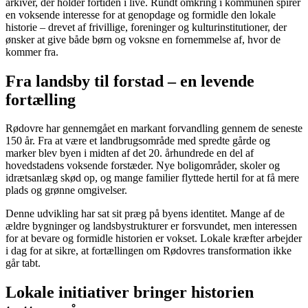
arkiver, der holder fortiden i live. Rundt omkring i kommunen spirer
en voksende interesse for at genopdage og formidle den lokale
historie – drevet af frivillige, foreninger og kulturinstitutioner, der
ønsker at give både børn og voksne en fornemmelse af, hvor de
kommer fra.
Fra landsby til forstad – en levende
fortælling
Rødovre har gennemgået en markant forvandling gennem de seneste
150 år. Fra at være et landbrugsområde med spredte gårde og
marker blev byen i midten af det 20. århundrede en del af
hovedstadens voksende forstæder. Nye boligområder, skoler og
idrætsanlæg skød op, og mange familier flyttede hertil for at få mere
plads og grønne omgivelser.
Denne udvikling har sat sit præg på byens identitet. Mange af de
ældre bygninger og landsbystrukturer er forsvundet, men interessen
for at bevare og formidle historien er vokset. Lokale kræfter arbejder
i dag for at sikre, at fortællingen om Rødovres transformation ikke
går tabt.
Lokale initiativer bringer historien