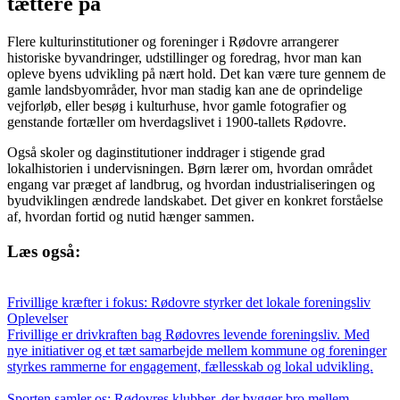
tættere på
Flere kulturinstitutioner og foreninger i Rødovre arrangerer
historiske byvandringer, udstillinger og foredrag, hvor man kan
opleve byens udvikling på nært hold. Det kan være ture gennem de
gamle landsbyområder, hvor man stadig kan ane de oprindelige
vejforløb, eller besøg i kulturhuse, hvor gamle fotografier og
genstande fortæller om hverdagslivet i 1900-tallets Rødovre.
Også skoler og daginstitutioner inddrager i stigende grad
lokalhistorien i undervisningen. Børn lærer om, hvordan området
engang var præget af landbrug, og hvordan industrialiseringen og
byudviklingen ændrede landskabet. Det giver en konkret forståelse
af, hvordan fortid og nutid hænger sammen.
Læs også:
Frivillige kræfter i fokus: Rødovre styrker det lokale foreningsliv
Oplevelser
Frivillige er drivkraften bag Rødovres levende foreningsliv. Med
nye initiativer og et tæt samarbejde mellem kommune og foreninger
styrkes rammerne for engagement, fællesskab og lokal udvikling.
Sporten samler os: Rødovres klubber, der bygger bro mellem