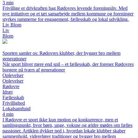
3 min
Frivillige er drivkraften bag Rødovres levende foreningsliv. Med
nye initiativer og et tæt samarbejde mellem kommune og foreninger
styrkes rammerne for engagement, fællesskab og lokal udvikling.
Liv Blom
Liv
Blom
Sporten samler os: Rødovres klubber, der bygger bro mellem
generationer
Når sport bliver mere end spil – et fællesskab, der forener Rødovres
borgere på tværs af generationer
Oplevelser
Oplevelser
Rødovre
Idræt
Fællesskab
Frivillighed
Lokalsamfund
4 min
I Rødovre er sport ikke kun motion og konkurrence, men et
samlingspunkt, hvor børn, unge, voksne og ældre mødes om fælles
passioner. Artiklen dykker ned i, hvordan lokale klubber skaber
sammenhold, viderefører traditioner og bygger bro mellem