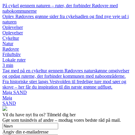
På cykel gennem naturen – ruter, der forbinder Rødovre med
nabokommunerne
Oplev Rødovres grønne sider fra cykelsadlen og find nye veje ud i
naturen
Oplevelser
Oplevelser
Cykeltur
Natur
Rødovre
Friluftsliv
Lokale ruter
3 min
Tag med på en cykeltur gennem Rødovres naturskønne omgivelser
og opdag ruterne, der forbinder kommunen med naboområderne.
Fra historiske stier langs Vestvolden til fredelige ture mod søer og
skove – her får du inspiration til din næste grønne udflugt.
Maja SAND
Maja
SAND
Vil du have nyt fra os? Tilmeld dig her
Gør som tusindvis af andre – modtag vores bedste råd på mail.
Angiv din e-mailadresse