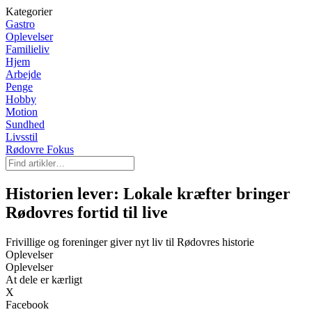
Kategorier
Gastro
Oplevelser
Familieliv
Hjem
Arbejde
Penge
Hobby
Motion
Sundhed
Livsstil
Rødovre Fokus
Historien lever: Lokale kræfter bringer
Rødovres fortid til live
Frivillige og foreninger giver nyt liv til Rødovres historie
Oplevelser
Oplevelser
At dele er kærligt
X
Facebook