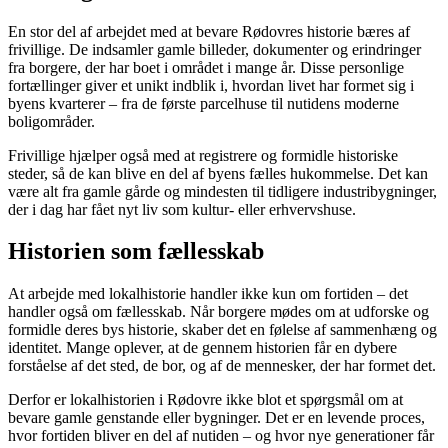
En stor del af arbejdet med at bevare Rødovres historie bæres af
frivillige. De indsamler gamle billeder, dokumenter og erindringer
fra borgere, der har boet i området i mange år. Disse personlige
fortællinger giver et unikt indblik i, hvordan livet har formet sig i
byens kvarterer – fra de første parcelhuse til nutidens moderne
boligområder.
Frivillige hjælper også med at registrere og formidle historiske
steder, så de kan blive en del af byens fælles hukommelse. Det kan
være alt fra gamle gårde og mindesten til tidligere industribygninger,
der i dag har fået nyt liv som kultur- eller erhvervshuse.
Historien som fællesskab
At arbejde med lokalhistorie handler ikke kun om fortiden – det
handler også om fællesskab. Når borgere mødes om at udforske og
formidle deres bys historie, skaber det en følelse af sammenhæng og
identitet. Mange oplever, at de gennem historien får en dybere
forståelse af det sted, de bor, og af de mennesker, der har formet det.
Derfor er lokalhistorien i Rødovre ikke blot et spørgsmål om at
bevare gamle genstande eller bygninger. Det er en levende proces,
hvor fortiden bliver en del af nutiden – og hvor nye generationer får