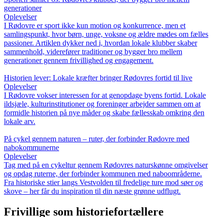
generationer
Oplevelser
I Rødovre er sport ikke kun motion og konkurrence, men et
samlingspunkt, hvor børn, unge, voksne og ældre mødes om fælles
passioner. Artiklen dykker ned i, hvordan lokale klubber skaber
sammenhold, viderefører traditioner og bygger bro mellem
generationer gennem frivillighed og engagement.
Historien lever: Lokale kræfter bringer Rødovres fortid til live
Oplevelser
I Rødovre vokser interessen for at genopdage byens fortid. Lokale
ildsjæle, kulturinstitutioner og foreninger arbejder sammen om at
formidle historien på nye måder og skabe fællesskab omkring den
lokale arv.
På cykel gennem naturen – ruter, der forbinder Rødovre med
nabokommunerne
Oplevelser
Tag med på en cykeltur gennem Rødovres naturskønne omgivelser
og opdag ruterne, der forbinder kommunen med naboområderne.
Fra historiske stier langs Vestvolden til fredelige ture mod søer og
skove – her får du inspiration til din næste grønne udflugt.
Frivillige som historiefortællere